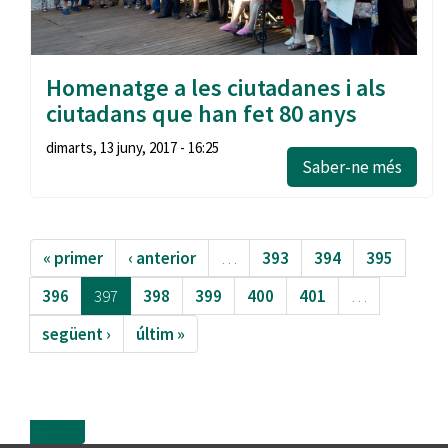
Homenatge a les ciutadanes i als
ciutadans que han fet 80 anys
dimarts, 13 juny, 2017 - 16:25
Saber-ne més
« primer
‹ anterior
…
393
394
395
396
397
398
399
400
401
…
següent ›
últim »
more