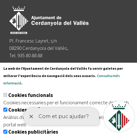
Pl. Francesc Layret, s/n
08290 Cerdanyola del Vallès,
Tel. 935 80 88 88
Segueix-nos a:
La web de l'Ajuntament de Cerdanyola del Vallès fa servir galetes per
millorar l'experiència de navegació dels seus usuaris.
Consulta més
informació
.
Subscriu-te al nostre butlletí
Cookies funcionals
Cookies necessaries per el funcionament correcte de la web
Cookies analítiques
|
|
|
Inici
Avís legal
Protecció de dades
Mapa del lloc
Anàlisis d'estadístiques que permeten millorar els serveis del
|
Accessibilitat
portal web
Cookies publicitàries