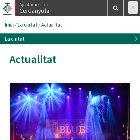
Vés
Ajuntament de
Cerdanyola
al
contingut
Esteu
Inici
/
La ciutat
/
Actualitat
aquí
La ciutat
Actualitat