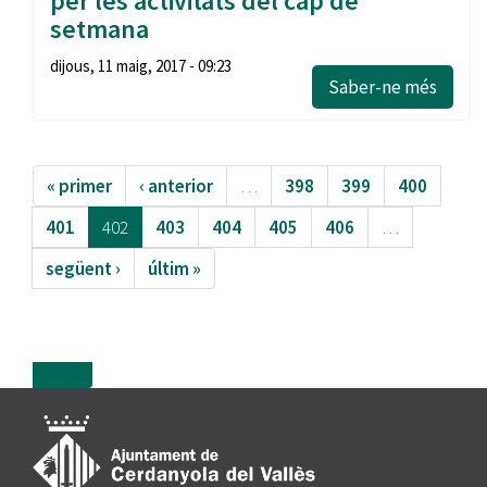
per les activitats del cap de
setmana
dijous, 11 maig, 2017 - 09:23
Saber-ne més
« primer
‹ anterior
…
398
399
400
401
402
403
404
405
406
…
següent ›
últim »
more