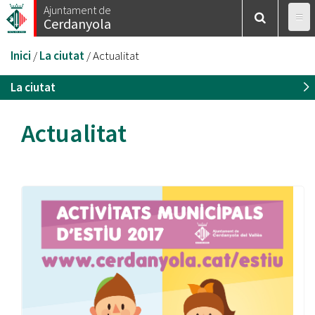
Vés
Ajuntament de
Cerdanyola
al
contingut
Esteu
Inici
/
La ciutat
/
Actualitat
aquí
La ciutat
Actualitat