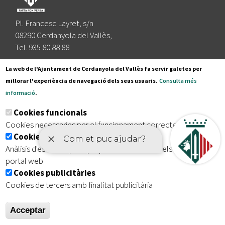
Pl. Francesc Layret, s/n
08290 Cerdanyola del Vallès,
Tel. 935 80 88 88
Segueix-nos a:
La web de l'Ajuntament de Cerdanyola del Vallès fa servir galetes per
millorar l'experiència de navegació dels seus usuaris.
Consulta més
informació
.
Subscriu-te al nostre butlletí
Cookies funcionals
Cookies necessaries per el funcionament correcte de la web
Cookies analítiques
|
|
|
Inici
Avís legal
Protecció de dades
Mapa del lloc
Anàlisis d'estadístiques que permeten millorar els serveis del
|
Accessibilitat
portal web
Cookies publicitàries
Cookies de tercers amb finalitat publicitària
Acceptar