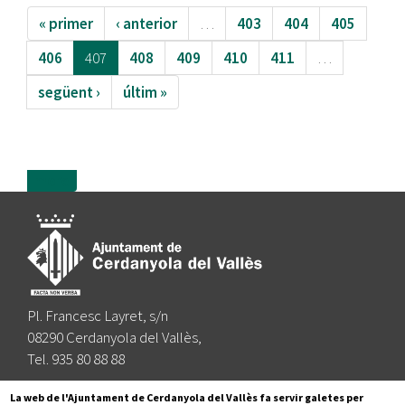
« primer
‹ anterior
…
403
404
405
406
407
408
409
410
411
…
següent ›
últim »
more
Pl. Francesc Layret, s/n
08290 Cerdanyola del Vallès,
Tel. 935 80 88 88
Segueix-nos a:
La web de l'Ajuntament de Cerdanyola del Vallès fa servir galetes per