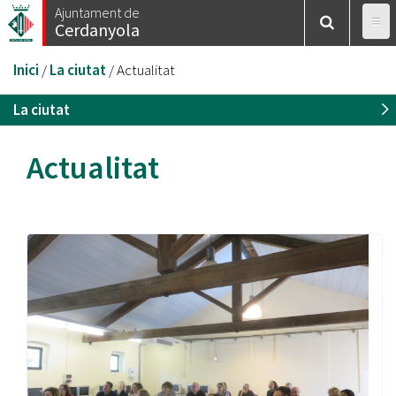
Vés
Ajuntament de
Cerdanyola
al
contingut
Esteu
Inici
/
La ciutat
/
Actualitat
aquí
La ciutat
Actualitat