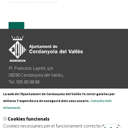
more
Pl. Francesc Layret, s/n
08290 Cerdanyola del Vallès,
Tel. 935 80 88 88
Segueix-nos a:
La web de l'Ajuntament de Cerdanyola del Vallès fa servir galetes per
millorar l'experiència de navegació dels seus usuaris.
Consulta més
informació
.
Subscriu-te al nostre butlletí
Cookies funcionals
Cookies necessaries per el funcionament correcte de la web