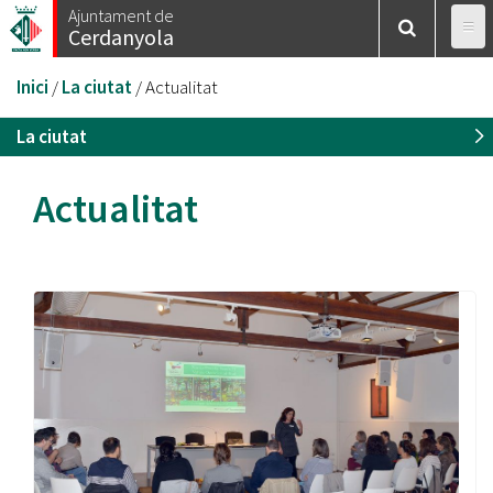
Vés
Ajuntament de
Cerdanyola
al
contingut
Esteu
Inici
/
La ciutat
/
Actualitat
aquí
La ciutat
Actualitat