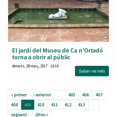
El jardí del Museu de Ca n’Ortadó
torna a obrir al públic
dimarts, 28 març, 2017 - 16:16
Saber-ne més
« primer
‹ anterior
…
405
406
407
408
409
410
411
412
413
…
següent ›
últim »