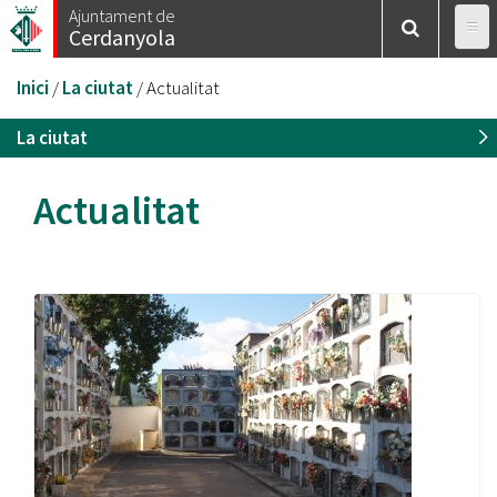
Vés
Ajuntament de
Cerdanyola
al
contingut
Esteu
Inici
/
La ciutat
/
Actualitat
aquí
La ciutat
Actualitat