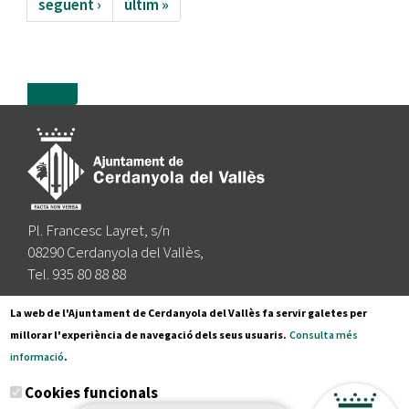
següent ›
últim »
more
Pl. Francesc Layret, s/n
08290 Cerdanyola del Vallès,
Tel. 935 80 88 88
Segueix-nos a:
La web de l'Ajuntament de Cerdanyola del Vallès fa servir galetes per
millorar l'experiència de navegació dels seus usuaris.
Consulta més
informació
.
Subscriu-te al nostre butlletí
Cookies funcionals