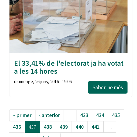
El 33,41% de l'electorat ja ha votat
a les 14 hores
diumenge, 26 juny, 2016 - 19:06
Saber-ne més
« primer
‹ anterior
…
433
434
435
436
437
438
439
440
441
…