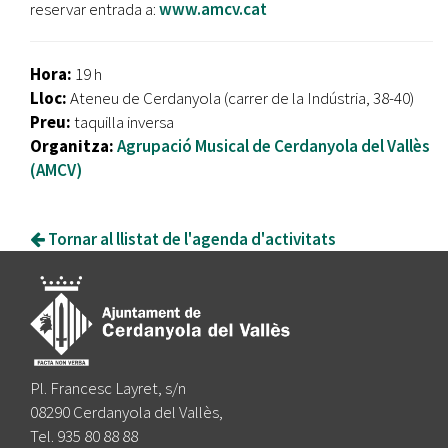
reservar entrada a:
www.amcv.cat
Hora:
19 h
Lloc:
Ateneu de Cerdanyola (carrer de la Indústria, 38-40)
Preu:
taquilla inversa
Organitza:
Agrupació Musical de Cerdanyola del Vallès
(AMCV)
Tornar al llistat de l'agenda d'activitats
Pl. Francesc Layret, s/n
08290 Cerdanyola del Vallès,
Tel. 935 80 88 88