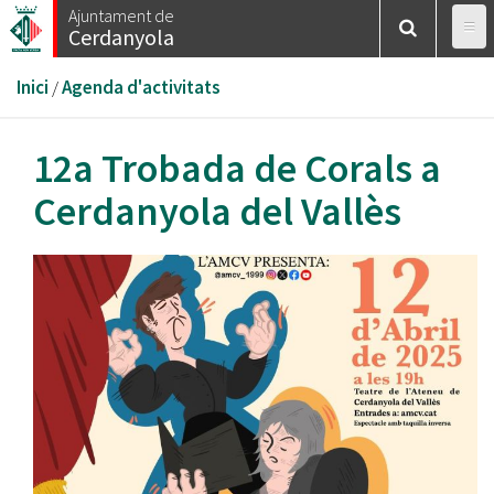
Vés
Ajuntament de
Cerdanyola
al
contingut
Esteu
Inici
/
Agenda d'activitats
aquí
12a Trobada de Corals a
Cerdanyola del Vallès