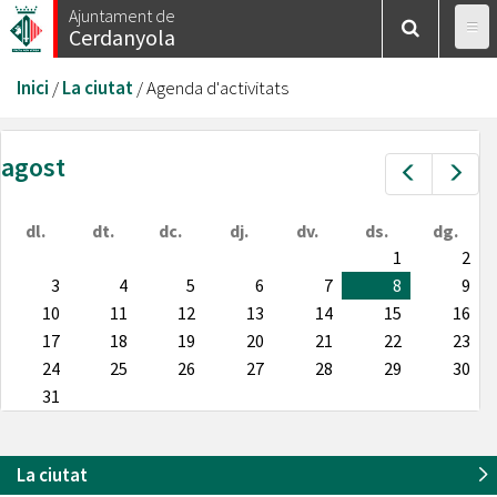
Vés
Ajuntament de
Cerdanyola
al
contingut
Esteu
Inici
/
La ciutat
/
Agenda d'activitats
aquí
agost
Prev
Nex
dl.
dt.
dc.
dj.
dv.
ds.
dg.
1
2
3
4
5
6
7
8
9
10
11
12
13
14
15
16
17
18
19
20
21
22
23
24
25
26
27
28
29
30
31
La ciutat