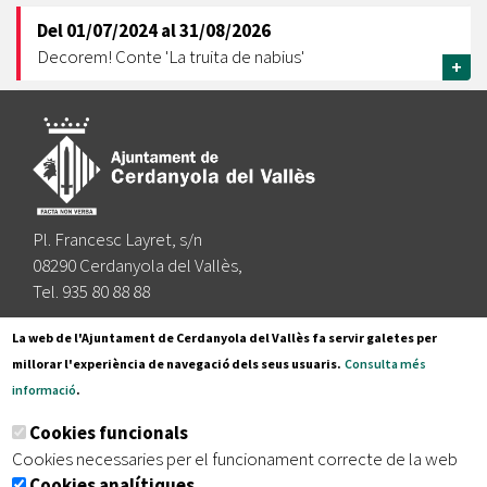
Del
01/07/2024
al
31/08/2026
Decorem! Conte 'La truita de nabius'
+
Pl. Francesc Layret, s/n
08290 Cerdanyola del Vallès,
Tel. 935 80 88 88
Segueix-nos a:
La web de l'Ajuntament de Cerdanyola del Vallès fa servir galetes per
millorar l'experiència de navegació dels seus usuaris.
Consulta més
informació
.
Subscriu-te al nostre butlletí
Cookies funcionals
Cookies necessaries per el funcionament correcte de la web
Cookies analítiques