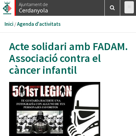
Vés
Ajuntament de
Cerdanyola
al
contingut
Esteu
Inici
/
Agenda d'activitats
aquí
Acte solidari amb FADAM.
Associació contra el
càncer infantil