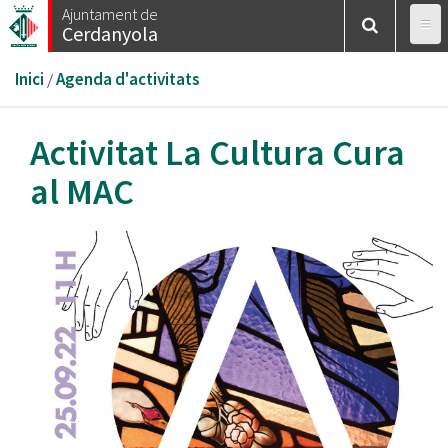
Vés
Ajuntament de
Cerdanyola
al
contingut
Esteu
Inici
/
Agenda d'activitats
aquí
Activitat La Cultura Cura
al MAC