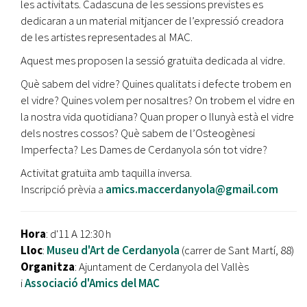
les activitats. Cadascuna de les sessions previstes es
dedicaran a un material mitjancer de l’expressió creadora
de les artistes representades al MAC.
Aquest mes proposen la sessió gratuïta dedicada al vidre.
Què sabem del vidre? Quines qualitats i defecte trobem en
el vidre? Quines volem per nosaltres? On trobem el vidre en
la nostra vida quotidiana? Quan proper o llunyà està el vidre
dels nostres cossos? Què sabem de l’Osteogènesi
Imperfecta? Les Dames de Cerdanyola són tot vidre?
Activitat gratuïta amb taquilla inversa.
Inscripció prèvia a
amics.maccerdanyola@gmail.com
Hora
: d'11 A 12:30 h
Lloc
:
Museu d'Art de Cerdanyola
(carrer de Sant Martí, 88)
Organitza
: Ajuntament de Cerdanyola del Vallès
i
Associació d'Amics del MAC