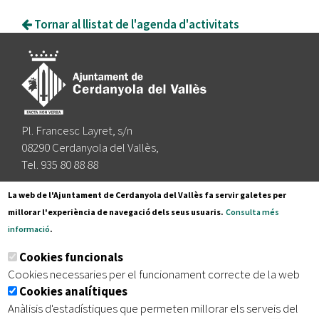
Tornar al llistat de l'agenda d'activitats
Pl. Francesc Layret, s/n
08290 Cerdanyola del Vallès,
Tel. 935 80 88 88
Segueix-nos a:
La web de l'Ajuntament de Cerdanyola del Vallès fa servir galetes per
millorar l'experiència de navegació dels seus usuaris.
Consulta més
informació
.
Subscriu-te al nostre butlletí
Cookies funcionals
Cookies necessaries per el funcionament correcte de la web
Cookies analítiques
|
|
|
Inici
Avís legal
Protecció de dades
Mapa del lloc
Anàlisis d'estadístiques que permeten millorar els serveis del
|
Accessibilitat