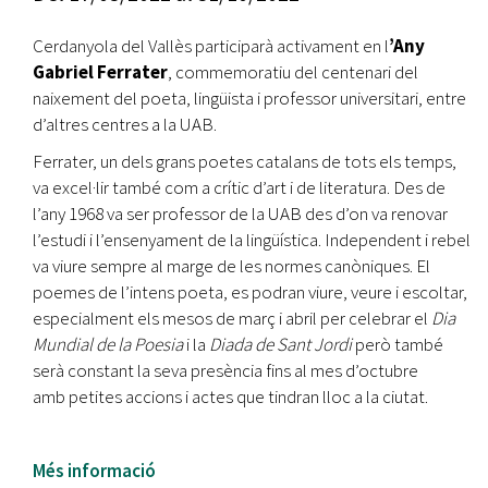
Cerdanyola del Vallès participarà activament en l
’Any
Gabriel Ferrater
, commemoratiu del centenari del
naixement del poeta, lingüista i professor universitari, entre
d’altres centres a la UAB.
Ferrater, un dels grans poetes catalans de tots els temps,
va excel·lir també com a crític d’art i de literatura. Des de
l’any 1968 va ser professor de la UAB des d’on va renovar
l’estudi i l’ensenyament de la lingüística. Independent i rebel
va viure sempre al marge de les normes canòniques. El
poemes de l’intens poeta, es podran viure, veure i escoltar,
especialment els mesos de març i abril per celebrar el
Dia
Mundial de la Poesia
i la
Diada de Sant Jordi
però també
serà constant la seva presència fins al mes d’octubre
amb petites accions i actes que tindran lloc a la ciutat.
Més informació