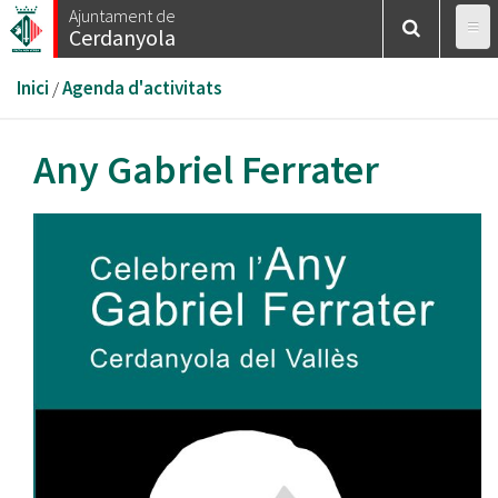
Vés
Ajuntament de
Cerdanyola
al
contingut
Esteu
Inici
/
Agenda d'activitats
aquí
Any Gabriel Ferrater