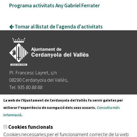
Programa activitats Any Gabriel Ferrater
Tornar al llistat de l'agenda d'activitats
Pl. Francesc Layret, s/n
08290 Cerdanyola del Vallès,
Tel. 935 80 88 88
Segueix-nos a:
La web de l'Ajuntament de Cerdanyola del Vallès fa servir galetes per
millorar l'experiència de navegació dels seus usuaris.
Consulta més
informació
.
Subscriu-te al nostre butlletí
Cookies funcionals
Cookies necessaries per el funcionament correcte de la web