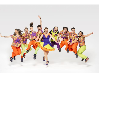
Ètica i Integritat
Entitats
Retiment de Comptes
Equipaments
Accés a Informació Pública
Mercats Municipals
Dades Obertes
Webs Municipals
Catàleg de Serveis i Tràmits