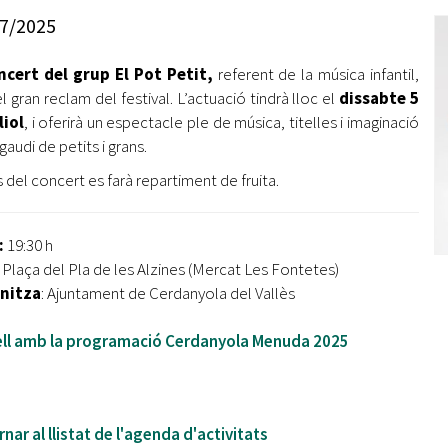
Oberta la convocatòria d'Ajuts per a l'autoocupació
7/2025
jove 2026
ncert del grup El Pot Petit,
referent de la música infantil,
Cerdanyola opta a més de 5 milions d'euros del Pla de
Barris per transformar les Fontetes, Quatre Cantons i
l gran reclam del festival. L’actuació tindrà lloc el
dissabte 5
l'entorn de l'avinguda Catalunya
liol
, i oferirà un espectacle ple de música, titelles i imaginació
gaudi de petits i grans.
El FIT presenta el cartell de la seva 16a edició i dona el
 del concert es farà repartiment de fruita.
tret de sortida al festival
L’Ajuntament reparteix ulleres gratuïtes per veure
:
19:30 h
l'eclipsi solar
:
Plaça del Pla de les Alzines (Mercat Les Fontetes)
nitza
: Ajuntament de Cerdanyola del Vallès
ell amb la programació Cerdanyola Menuda 2025
nar al llistat de l'agenda d'activitats