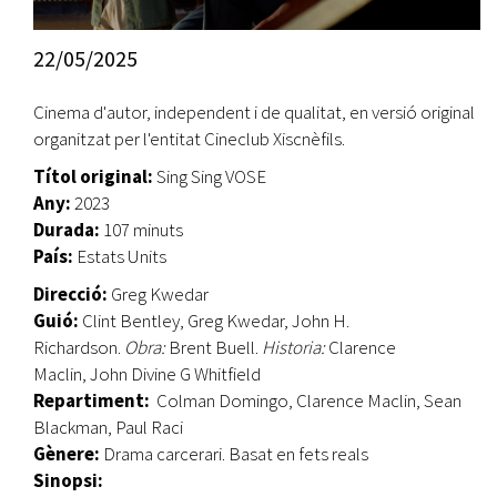
22/05/2025
Cinema d'autor, independent i de qualitat, en versió original
organitzat per l'entitat Cineclub Xiscnèfils.
Títol original:
Sing Sing VOSE
Any:
2023
Durada:
107 minuts
País:
Estats Units
Direcció:
Greg Kwedar
Guió:
Clint Bentley, Greg Kwedar, John H.
Richardson.
Obra:
Brent Buell.
Historia:
Clarence
Maclin, John Divine G Whitfield
Repartiment:
Colman Domingo, Clarence Maclin, Sean
Blackman, Paul Raci
Gènere:
Drama carcerari. Basat en fets reals
Sinopsi: