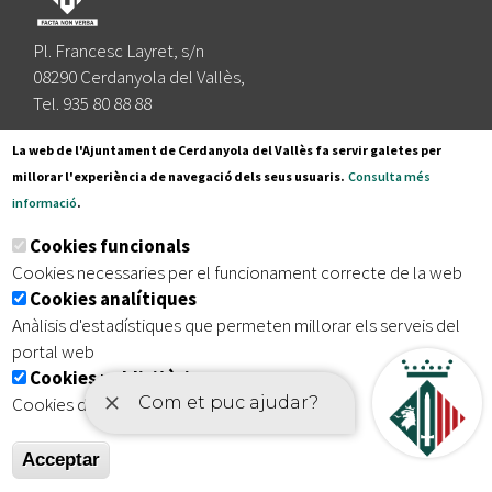
Pl. Francesc Layret, s/n
08290 Cerdanyola del Vallès,
Tel. 935 80 88 88
Segueix-nos a:
La web de l'Ajuntament de Cerdanyola del Vallès fa servir galetes per
millorar l'experiència de navegació dels seus usuaris.
Consulta més
informació
.
Subscriu-te al nostre butlletí
Cookies funcionals
Cookies necessaries per el funcionament correcte de la web
Cookies analítiques
|
|
|
Inici
Avís legal
Protecció de dades
Mapa del lloc
Anàlisis d'estadístiques que permeten millorar els serveis del
|
Accessibilitat
portal web
Cookies publicitàries
Cookies de tercers amb finalitat publicitària
Acceptar