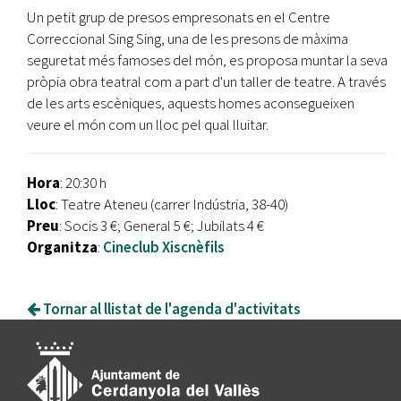
Un petit grup de presos empresonats en el Centre
Correccional Sing Sing, una de les presons de màxima
seguretat més famoses del món, es proposa muntar la seva
pròpia obra teatral com a part d'un taller de teatre. A través
de les arts escèniques, aquests homes aconsegueixen
veure el món com un lloc pel qual lluitar.
Hora
: 20:30 h
Lloc
: Teatre Ateneu (carrer Indústria, 38-40)
Preu
: Socis 3 €; General 5 €; Jubilats 4 €
Organitza
:
Cineclub Xiscnèfils
Tornar al llistat de l'agenda d'activitats