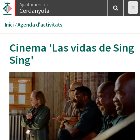
Vés
Ajuntament de
Cerdanyola
al
contingut
Esteu
Inici
/
Agenda d'activitats
aquí
Cinema 'Las vidas de Sing
Sing'