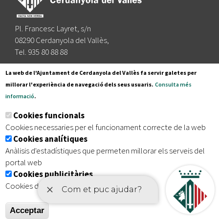
Pl. Francesc Layret, s/n
08290 Cerdanyola del Vallès,
Tel. 935 80 88 88
Segueix-nos a:
La web de l'Ajuntament de Cerdanyola del Vallès fa servir galetes per
millorar l'experiència de navegació dels seus usuaris.
Consulta més
informació
.
Subscriu-te al nostre butlletí
Cookies funcionals
Cookies necessaries per el funcionament correcte de la web
Cookies analítiques
|
|
|
Inici
Avís legal
Protecció de dades
Mapa del lloc
Anàlisis d'estadístiques que permeten millorar els serveis del
|
Accessibilitat
portal web
Cookies publicitàries
Cookies de tercers amb finalitat publicitària
Acceptar