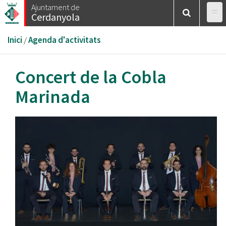
Vés
Ajuntament de
Cerdanyola
al
contingut
Esteu
Inici
/
Agenda d'activitats
aquí
Concert de la Cobla
Marinada