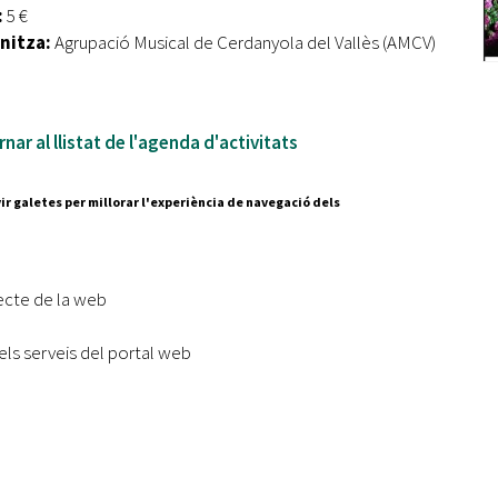
:
5 €
nitza:
Agrupació Musical de Cerdanyola del Vallès (AMCV)
nar al llistat de l'agenda d'activitats
ir galetes per millorar l'experiència de navegació dels
Segueix-nos a:
cesc Layret, s/n
erdanyola del Vallès,
ecte de la web
 80 88 88
Subscriu-te al nostre butll
els serveis del portal web
|
l lloc
Accessibilitat