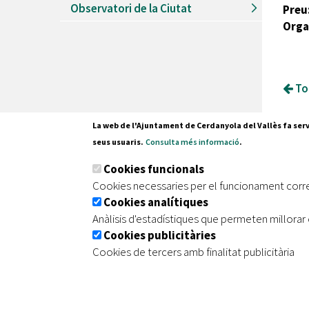
Observatori de la Ciutat
Preu
Orga
Tor
La web de l'Ajuntament de Cerdanyola del Vallès fa serv
seus usuaris.
Consulta més informació
.
Pl. Fran
Cookies funcionals
08290 C
Cookies necessaries per el funcionament corr
Tel. 935
Cookies analítiques
Anàlisis d'estadístiques que permeten millorar 
Cookies publicitàries
|
|
|
Inici
Avís legal
Protecció de dades
Mapa de
Cookies de tercers amb finalitat publicitària