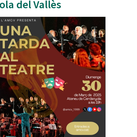
la del Vallès
Ètica i Integritat
Entitats
Retiment de Comptes
Equipaments
Accés a Informació Pública
Mercats Municipals
Dades Obertes
Webs Municipals
Catàleg de Serveis i Tràmits