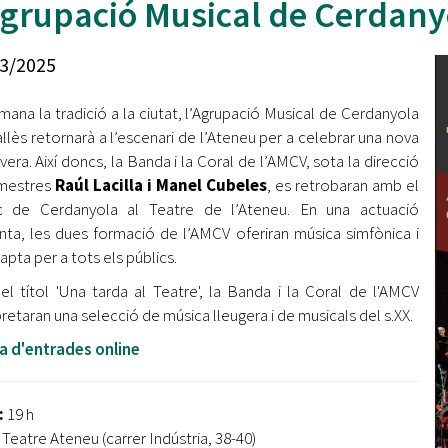
Agrupació Musical de Cerdanyo
Oberta la convocatòria d'Ajuts per a l'autoocupació
jove 2026
3/2025
Cerdanyola opta a més de 5 milions d'euros del Pla de
Barris per transformar les Fontetes, Quatre Cantons i
ana la tradició a la ciutat, l’Agrupació Musical de Cerdanyola
l'entorn de l'avinguda Catalunya
allès retornarà a l’escenari de l’Ateneu per a celebrar una nova
vera. Així doncs, la Banda i la Coral de l’AMCV, sota la direcció
El FIT presenta el cartell de la seva 16a edició i dona el
tret de sortida al festival
mestres
Raúl Lacilla i Manel Cubeles
, es retrobaran amb el
ic de Cerdanyola al Teatre de l’Ateneu. En una actuació
L’Ajuntament reparteix ulleres gratuïtes per veure
nta, les dues formació de l’AMCV oferiran música simfònica i
l'eclipsi solar
apta per a tots els públics.
el títol 'Una tarda al Teatre', la Banda i la Coral de l'AMCV
pretaran una selecció de música lleugera i de musicals del s.XX.
a d'entrades online
:
19 h
Teatre Ateneu (carrer Indústria, 38-40)