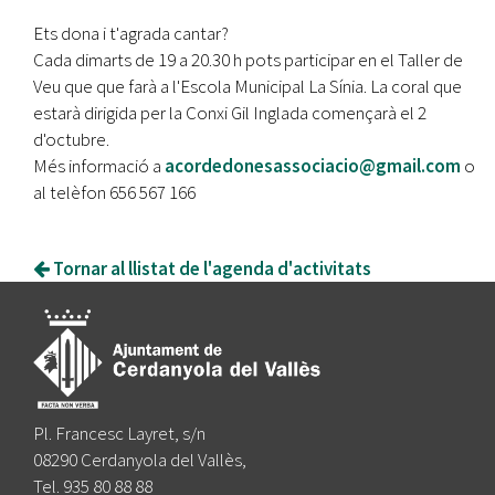
Ets dona i t'agrada cantar?
Cada dimarts de 19 a 20.30 h pots participar en el Taller de
Veu que que farà a l'Escola Municipal La Sínia. La coral que
estarà dirigida per la Conxi Gil Inglada començarà el 2
d'octubre.
Més informació a
acordedonesassociacio@gmail.com
o
al telèfon 656 567 166
Tornar al llistat de l'agenda d'activitats
Pl. Francesc Layret, s/n
08290 Cerdanyola del Vallès,
Tel. 935 80 88 88