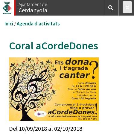
Vés
Ajuntament de
Cerdanyola
al
contingut
Esteu
Inici
/
Agenda d'activitats
aquí
Coral aCordeDones
Del
10/09/2018
al
02/10/2018