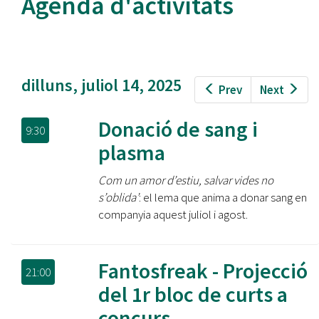
Agenda d'activitats
dilluns, juliol 14, 2025
Prev
Next
Donació de sang i
9:30
plasma
Com un amor d’estiu, salvar vides no
s’oblida’
: el lema que anima a donar sang en
companyia aquest juliol i agost.
Fantosfreak - Projecció
21:00
del 1r bloc de curts a
concurs