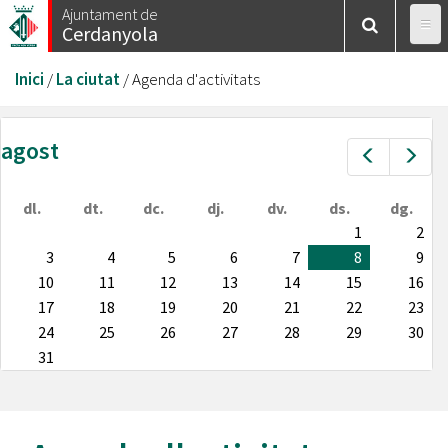
Vés
Ajuntament de
Cerdanyola
al
contingut
Esteu
Inici
/
La ciutat
/
Agenda d'activitats
aquí
agost
Prev
Nex
dl.
dt.
dc.
dj.
dv.
ds.
dg.
1
2
3
4
5
6
7
8
9
10
11
12
13
14
15
16
17
18
19
20
21
22
23
24
25
26
27
28
29
30
31