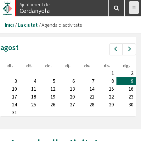
Vés
Ajuntament de
Cerdanyola
al
contingut
Esteu
Inici
/
La ciutat
/
Agenda d'activitats
aquí
agost
Prev
Nex
dl.
dt.
dc.
dj.
dv.
ds.
dg.
1
2
3
4
5
6
7
8
9
10
11
12
13
14
15
16
17
18
19
20
21
22
23
24
25
26
27
28
29
30
31