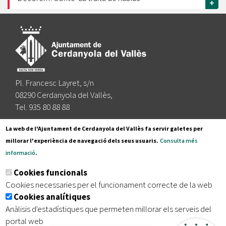
+
Pl. Francesc Layret, s/n
08290 Cerdanyola del Vallès,
Tel. 935 80 88 88
Segueix-nos a:
La web de l'Ajuntament de Cerdanyola del Vallès fa servir galetes per
millorar l'experiència de navegació dels seus usuaris.
Consulta més
informació
.
Subscriu-te al nostre butlletí
Cookies funcionals
Cookies necessaries per el funcionament correcte de la web
Cookies analítiques
|
|
|
Inici
Avís legal
Protecció de dades
Mapa del lloc
Anàlisis d'estadístiques que permeten millorar els serveis del
|
Accessibilitat
portal web