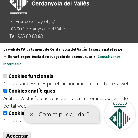
Pl. Francesc Layret, s/n
08290 Cerdanyola del Vallès,
Tel. 935 80 88 88
Segueix-nos a:
La web de l'Ajuntament de Cerdanyola del Vallès fa servir galetes per
millorar l'experiència de navegació dels seus usuaris.
Consulta més
informació
.
Subscriu-te al nostre butlletí
Cookies funcionals
Cookies necessaries per el funcionament correcte de la web
Cookies analítiques
|
|
|
Inici
Avís legal
Protecció de dades
Mapa del lloc
Anàlisis d'estadístiques que permeten millorar els serveis del
|
Accessibilitat
portal web
Cookies publicitàries
Cookies de tercers amb finalitat publicitària
Acceptar