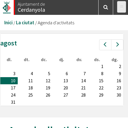
Vés
Ajuntament de
Cerdanyola
al
contingut
Esteu
Inici
/
La ciutat
/
Agenda d'activitats
aquí
agost
Prev
Nex
dl.
dt.
dc.
dj.
dv.
ds.
dg.
1
2
3
4
5
6
7
8
9
10
11
12
13
14
15
16
17
18
19
20
21
22
23
24
25
26
27
28
29
30
31