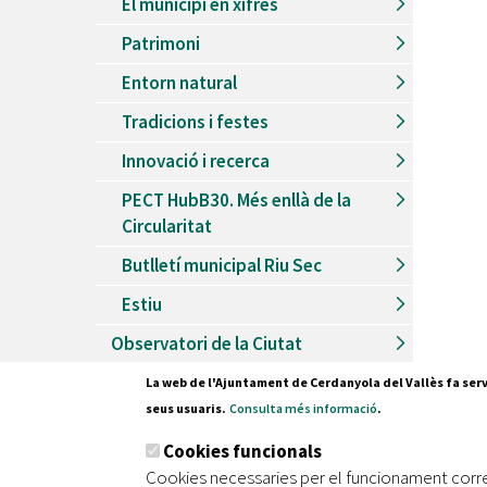
El municipi en xifres
Patrimoni
Entorn natural
Tradicions i festes
Innovació i recerca
PECT HubB30. Més enllà de la
Circularitat
Butlletí municipal Riu Sec
Estiu
Observatori de la Ciutat
La web de l'Ajuntament de Cerdanyola del Vallès fa serv
seus usuaris.
Consulta més informació
.
Pl. Fran
Cookies funcionals
08290 C
Cookies necessaries per el funcionament corr