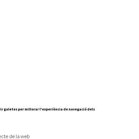
ir galetes per millorar l'experiència de navegació dels
Segueix-nos a:
cesc Layret, s/n
erdanyola del Vallès,
ecte de la web