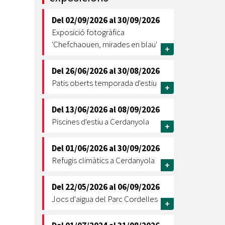
Ètica i Integritat
Del
02/09/2026
al
30/09/2026
Entitats
Exposició fotogràfica
Retiment de Comptes
'Chefchaouen, mirades en blau'
+
Equipaments
Accés a Informació Pública
Del
26/06/2026
al
30/08/2026
Patis oberts temporada d'estiu
+
Mercats Municipals
Dades Obertes
Del
13/06/2026
al
08/09/2026
Webs Municipals
Catàleg de Serveis i Tràmits
Piscines d'estiu a Cerdanyola
+
Del
01/06/2026
al
30/09/2026
Refugis climàtics a Cerdanyola
+
Del
22/05/2026
al
06/09/2026
Jocs d'aigua del Parc Cordelles
+