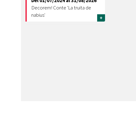
Del
01/07/2024
al
31/08/2026
Decorem! Conte 'La truita de
nabius'
+