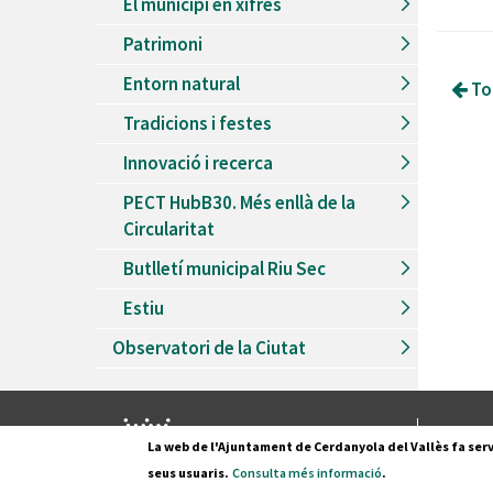
El municipi en xifres
Patrimoni
Entorn natural
Tor
Tradicions i festes
Innovació i recerca
PECT HubB30. Més enllà de la
Circularitat
Butlletí municipal Riu Sec
Estiu
Observatori de la Ciutat
Pl. Fran
La web de l'Ajuntament de Cerdanyola del Vallès fa serv
08290 C
seus usuaris.
Consulta més informació
.