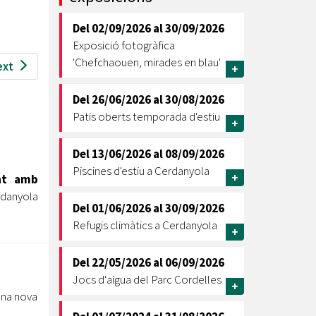
Ètica i Integritat
Del
02/09/2026
al
30/09/2026
Entitats
Exposició fotogràfica
Retiment de Comptes
'Chefchaouen, mirades en blau'
ext
+
Equipaments
Accés a Informació Pública
Del
26/06/2026
al
30/08/2026
Patis oberts temporada d'estiu
+
Mercats Municipals
Dades Obertes
Del
13/06/2026
al
08/09/2026
Webs Municipals
Catàleg de Serveis i Tràmits
Piscines d'estiu a Cerdanyola
+
tat amb
rdanyola
Del
01/06/2026
al
30/09/2026
Refugis climàtics a Cerdanyola
+
Del
22/05/2026
al
06/09/2026
Jocs d'aigua del Parc Cordelles
+
 una nova