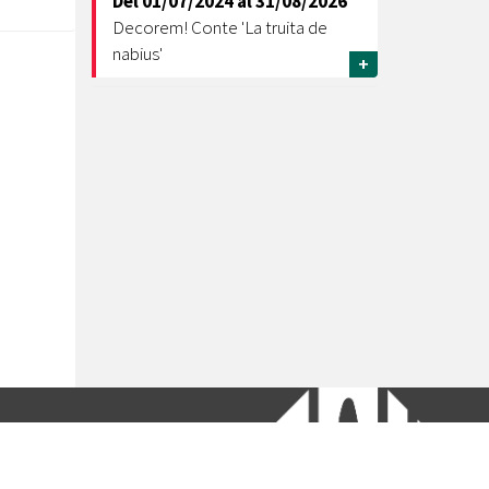
Del
01/07/2024
al
31/08/2026
Decorem! Conte 'La truita de
nabius'
+