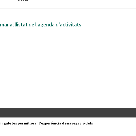
nar al llistat de l'agenda d'activitats
Segueix-nos a:
cesc Layret, s/n
ir galetes per millorar l'experiència de navegació dels
erdanyola del Vallès,