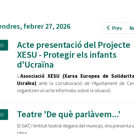
Oberta la convocatòria d'Ajuts per a l'autoocupació
jove 2026
Cerdanyola opta a més de 5 milions d'euros del Pla de
endres, febrer 27, 2026
Prev
N
Barris per transformar les Fontetes, Quatre Cantons i
l'entorn de l'avinguda Catalunya
Acte presentació del Projecte
00
El FIT presenta el cartell de la seva 16a edició i dona el
XESU - Protegir els infants
tret de sortida al festival
d'Ucraïna
L’Ajuntament reparteix ulleres gratuïtes per veure
l'eclipsi solar
L’
Associació XESU (Xarxa Europea de Solidari
Ucraïna)
amb la col·laboració de l’Ajuntament de Ce
organitzen un acte informatiu sobre la situació
Teatre 'De què parlàvem...'
00
El GAT, l’entitat teatral degana del municipi, ens presenta
obra.