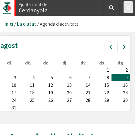
Vés
Ajuntament de
Cerdanyola
al
contingut
Esteu
Inici
/
La ciutat
/
Agenda d'activitats
aquí
agost
Prev
Nex
dl.
dt.
dc.
dj.
dv.
ds.
dg.
1
2
3
4
5
6
7
8
9
10
11
12
13
14
15
16
17
18
19
20
21
22
23
24
25
26
27
28
29
30
31