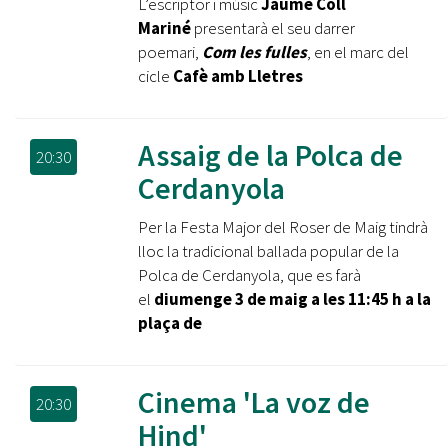
L’escriptor i músic
Jaume Coll
Mariné
presentarà el seu darrer
poemari,
Com les fulles
, en el marc del
cicle
Cafè amb Lletres
Assaig de la Polca de
20:30
Cerdanyola
Per la Festa Major del Roser de Maig tindrà
lloc la tradicional ballada popular de la
Polca de Cerdanyola, que es farà
el
diumenge 3 de maig a les 11:45 h a la
plaça de
Cinema 'La voz de
20:30
Hind'