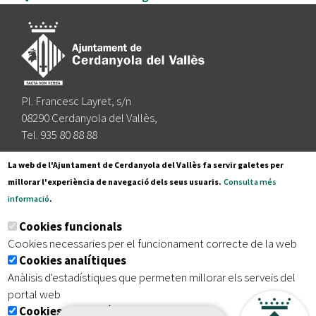
Pl. Francesc Layret, s/n
08290 Cerdanyola del Vallès,
Tel. 935 80 88 88
Segueix-nos a:
La web de l'Ajuntament de Cerdanyola del Vallès fa servir galetes per
millorar l'experiència de navegació dels seus usuaris.
Consulta més
informació
.
Subscriu-te al nostre butlletí
Cookies funcionals
Cookies necessaries per el funcionament correcte de la web
Cookies analítiques
|
|
|
Inici
Avís legal
Protecció de dades
Mapa del lloc
Anàlisis d'estadístiques que permeten millorar els serveis del
|
Accessibilitat
portal web
Cookies publicitàries