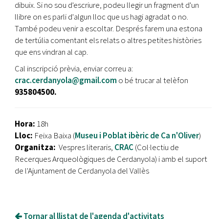
dibuix. Si no sou d'escriure, podeu llegir un fragment d'un
llibre on es parli d'algun lloc que us hagi agradat o no.
També podeu venir a escoltar. Després farem una estona
de tertúlia comentant els relats o altres petites històries
que ens vindran al cap.
Cal inscripció prèvia, enviar correu a:
crac.cerdanyola@gmail.com
o bé trucar al telèfon
935804500.
Hora:
18h
Lloc:
Feixa Baixa (
Museu i Poblat ibèric de Ca n'Oliver
)
Organitza:
Vespres literaris,
CRAC
(Col·lectiu de
Recerques Arqueològiques de Cerdanyola) i amb el suport
de l'Ajuntament de Cerdanyola del Vallès
Tornar al llistat de l'agenda d'activitats