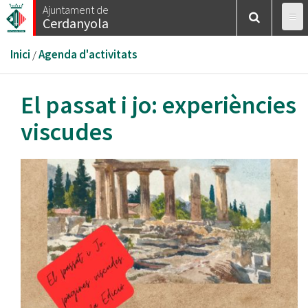
Vés
Ajuntament de
Cerdanyola
al
contingut
Esteu
Inici
/
Agenda d'activitats
aquí
El passat i jo: experiències
viscudes