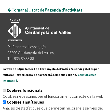
Tornar al llistat de l'agenda d'activitats
Pl. Francesc Layret, s/n
08290 Cerdanyola del Vallès,
Tel. 935 80 88 88
Segueix-nos a:
La web de l'Ajuntament de Cerdanyola del Vallès fa servir galetes per
millorar l'experiència de navegació dels seus usuaris.
Consulta més
informació
.
Subscriu-te al nostre butlletí
Cookies funcionals
Cookies necessaries per el funcionament correcte de la web
Cookies analítiques
|
|
|
Inici
Avís legal
Protecció de dades
Mapa del lloc
Anàlisis d'estadístiques que permeten millorar els serveis del