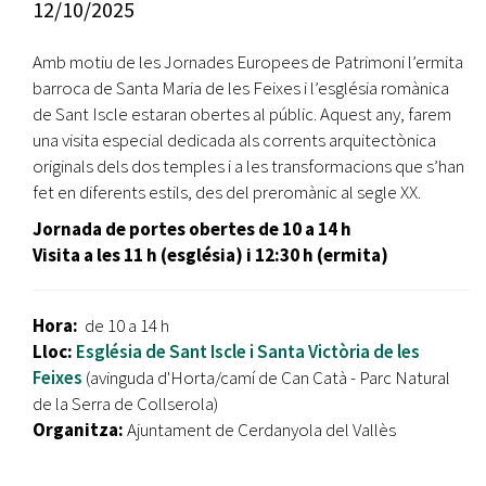
12/10/2025
Amb motiu de les Jornades Europees de Patrimoni l’ermita
barroca de Santa Maria de les Feixes i l’església romànica
de Sant Iscle estaran obertes al públic. Aquest any, farem
una visita especial dedicada als corrents arquitectònica
originals dels dos temples i a les transformacions que s’han
fet en diferents estils, des del preromànic al segle XX.
Jornada de portes obertes de 10 a 14 h
Visita a les 11 h (església) i 12:30 h (ermita)
Hora:
de 10 a 14 h
Lloc:
Església de Sant Iscle i Santa Victòria de les
Feixes
(avinguda d'Horta/camí de Can Catà - Parc Natural
de la Serra de Collserola)
Organitza:
Ajuntament de Cerdanyola del Vallès