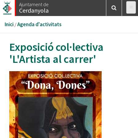
Vés
Ajuntament de
Cerdanyola
al
contingut
Esteu
Inici
/
Agenda d'activitats
aquí
Exposició col·lectiva
'L'Artista al carrer'