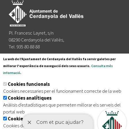
Pl. Francesc Layret, s/n
08290 Cerdanyola del Vallès,
Tel. 935 80 88 88
Segueix-nos a:
La web de l'Ajuntament de Cerdanyola del Vallès fa servir galetes per
millorar l'experiència de navegació dels seus usuaris.
Consulta més
informació
.
Subscriu-te al nostre butlletí
Cookies funcionals
Cookies necessaries per el funcionament correcte de la web
Cookies analítiques
|
|
|
Inici
Avís legal
Protecció de dades
Mapa del lloc
Anàlisis d'estadístiques que permeten millorar els serveis del
|
Accessibilitat
portal web
Cookies publicitàries
Cookies de tercers amb finalitat publicitària