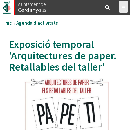
Vés
Ajuntament de
Cerdanyola
al
contingut
Esteu
Inici
/
Agenda d'activitats
aquí
Exposició temporal
'Arquitectures de paper.
Retallables del taller'