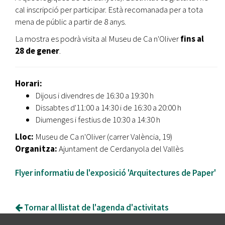
cal inscripció per participar. Està recomanada per a tota
mena de públic a partir de 8 anys.
La mostra es podrà visita al Museu de Ca n'Oliver
fins al
28 de gener
.
Horari:
Dijous i divendres de 16:30 a 19:30 h
Dissabtes d'11:00 a 14:30 i de 16:30 a 20:00 h
Diumenges i festius de 10:30 a 14:30 h
Lloc:
Museu de Ca n'Oliver (carrer València, 19)
Organitza:
Ajuntament de Cerdanyola del Vallès
Flyer informatiu de l'exposició 'Arquitectures de Paper'
Tornar al llistat de l'agenda d'activitats