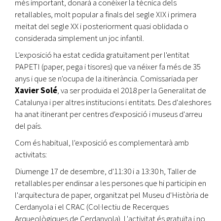
més important, donarà a conèixer la tècnica dels
retallables, molt popular a finals del segle XIX i primera
meitat del segle XX i posteriorment quasi oblidada o
considerada simplement un joc infantil.
L'exposició ha estat cedida gratuïtament per l'entitat
PAPETI (paper, pega i tisores) que va néixer fa més de 35
anys i que se n'ocupa de la itinerància. Comissariada per
Xavier Solé
, va ser produïda el 2018 per la Generalitat de
Catalunya i per altres institucions i entitats. Des d'aleshores
ha anat itinerant per centres d'exposició i museus d'arreu
del país.
Com és habitual, l'exposició es complementarà amb
activitats:
Diumenge 17 de desembre, d'11:30 i a 13:30 h, Taller de
retallables per endinsar a les persones que hi participin en
l'arquitectura de paper, organitzat pel Museu d'Història de
Cerdanyola i el CRAC (Col·lectiu de Recerques
Arqueològiques de Cerdanyola). L'activitat és gratuïta i no