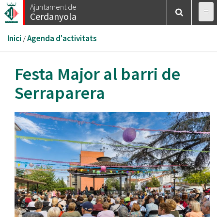
Vés
Ajuntament de
Cerdanyola
al
contingut
Esteu
Inici
/
Agenda d'activitats
aquí
Festa Major al barri de
Serraparera