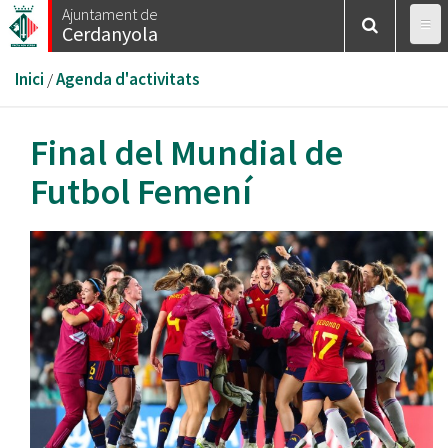
Vés
Ajuntament de
Cerdanyola
al
contingut
Esteu
Inici
/
Agenda d'activitats
aquí
Final del Mundial de
Futbol Femení