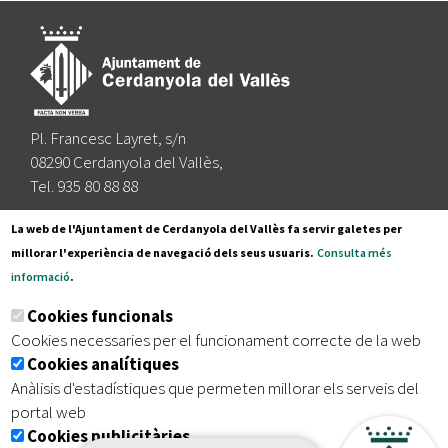
Pl. Francesc Layret, s/n
08290 Cerdanyola del Vallès,
Tel. 935 80 88 88
Segueix-nos a:
La web de l'Ajuntament de Cerdanyola del Vallès fa servir galetes per
millorar l'experiència de navegació dels seus usuaris.
Consulta més
informació
.
Subscriu-te al nostre butlletí
Cookies funcionals
Cookies necessaries per el funcionament correcte de la web
Cookies analítiques
|
|
|
Inici
Avís legal
Protecció de dades
Mapa del lloc
Anàlisis d'estadístiques que permeten millorar els serveis del
|
Accessibilitat
portal web
Cookies publicitàries