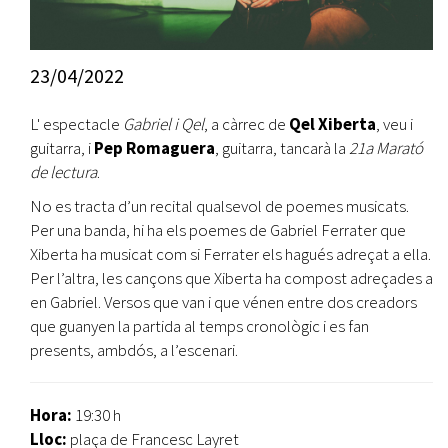
23/04/2022
L' espectacle
Gabriel i Qel
, a càrrec de
Qel Xiberta
, veu i
guitarra, i
Pep Romaguera
, guitarra, tancarà la
21a Marató
de lectura
.
No es tracta d’un recital qualsevol de poemes musicats.
Per una banda, hi ha els poemes de Gabriel Ferrater que
Xiberta ha musicat com si Ferrater els hagués adreçat a ella.
Per l’altra, les cançons que Xiberta ha compost adreçades a
en Gabriel. Versos que van i que vénen entre dos creadors
que guanyen la partida al temps cronològic i es fan
presents, ambdós, a l’escenari.
Hora:
19:30 h
Lloc:
plaça de Francesc Layret