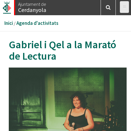
Vés
Ajuntament de
Cerdanyola
al
contingut
Esteu
Inici
/
Agenda d'activitats
aquí
Gabriel i Qel a la Marató
de Lectura