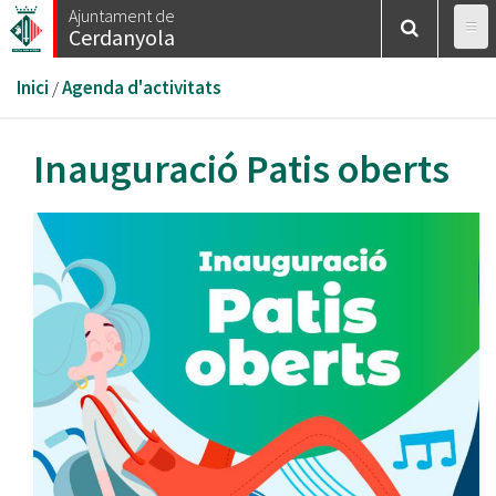
Vés
Ajuntament de
Cerdanyola
al
contingut
Esteu
Inici
/
Agenda d'activitats
aquí
Inauguració Patis oberts