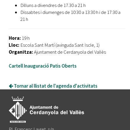
Dilluns a divendres de 17.30 a 21 h
Dissabtes i diumenges de 10:30 a 13:30 h i de 17:30 a
21 h
Hora:
19 h
Lloc:
Escola Sant Martí (avinguda Sant Iscle, 1)
Organitza:
Ajuntament de Cerdanyola del Vallès
Cartell Inauguració Patis Oberts
Tornar al llistat de l'agenda d'activitats
Pl. Francesc Layret, s/n