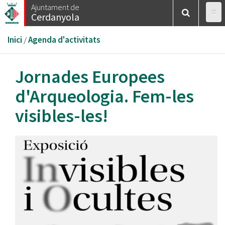
Vés
Ajuntament de
Cerdanyola
al
contingut
Esteu
Inici
/
Agenda d'activitats
aquí
Jornades Europees
d'Arqueologia. Fem-les
visibles-les!