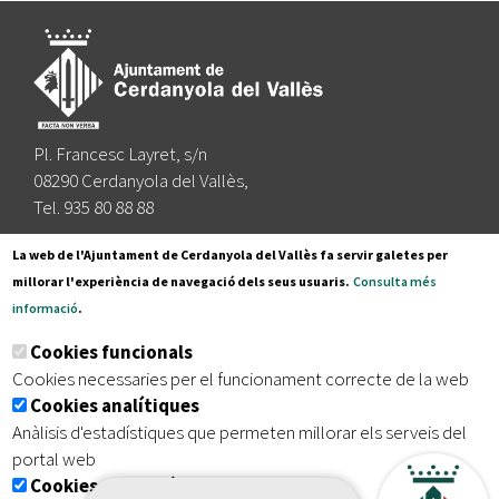
Pl. Francesc Layret, s/n
08290 Cerdanyola del Vallès,
Tel. 935 80 88 88
Segueix-nos a:
La web de l'Ajuntament de Cerdanyola del Vallès fa servir galetes per
millorar l'experiència de navegació dels seus usuaris.
Consulta més
informació
.
Subscriu-te al nostre butlletí
Cookies funcionals
Cookies necessaries per el funcionament correcte de la web
Cookies analítiques
|
|
|
Inici
Avís legal
Protecció de dades
Mapa del lloc
Anàlisis d'estadístiques que permeten millorar els serveis del
|
Accessibilitat
portal web
Cookies publicitàries