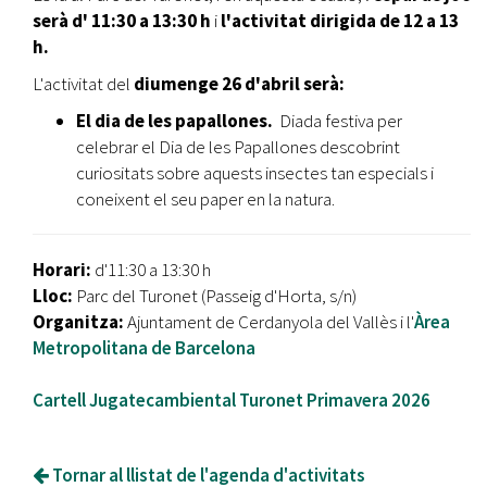
serà d' 11:30 a 13:30 h
i
l'activitat dirigida de 12 a 13
h.
L'activitat del
diumenge 26 d'abril serà:
El dia de les papallones.
Diada festiva per
celebrar el Dia de les Papallones descobrint
curiositats sobre aquests insectes tan especials i
coneixent el seu paper en la natura.
Horari:
d'11:30 a 13:30 h
Lloc:
Parc del Turonet (Passeig d'Horta, s/n)
Organitza:
Ajuntament de Cerdanyola del Vallès i l'
Àrea
Metropolitana de Barcelona
Cartell Jugatecambiental Turonet Primavera 2026
Tornar al llistat de l'agenda d'activitats