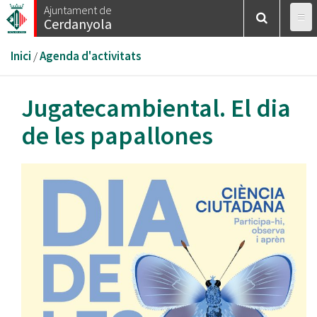
Vés
Ajuntament de
Cerdanyola
al
contingut
Esteu
Inici
/
Agenda d'activitats
aquí
Jugatecambiental. El dia
de les papallones