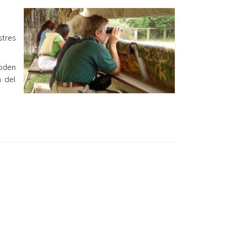
Ètica i Integritat
Entitats
tres
Retiment de Comptes
Equipaments
poden
Accés a Informació Pública
n del
Mercats Municipals
Dades Obertes
Webs Municipals
Catàleg de Serveis i Tràmits