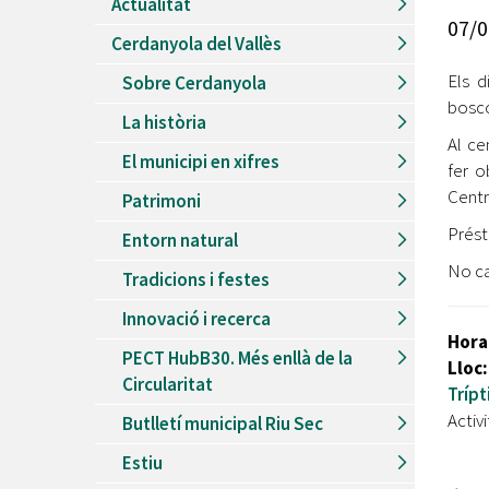
Actualitat
Recursos Humans
07/0
Cerdanyola del Vallès
Del
26/06/2026
al
30/08/2026
Patis oberts temporada d'estiu
Els 
Sobre Cerdanyola
bosco
Del
13/06/2026
al
08/09/2026
La història
Piscines d'estiu a Cerdanyola
Al ce
El municipi en xifres
Del
01/06/2026
al
30/09/2026
fer o
Refugis climàtics a Cerdanyola
Centr
Patrimoni
Del
22/05/2026
al
06/09/2026
Prést
Entorn natural
Jocs d'aigua del Parc Cordelles
No cal
Tradicions i festes
Del
01/07/2024
al
31/08/2026
Decorem! Conte 'La truita de nabius'
Innovació i recerca
Hora
PECT HubB30. Més enllà de la
Lloc:
Circularitat
Trípt
Activi
Butlletí municipal Riu Sec
Estiu