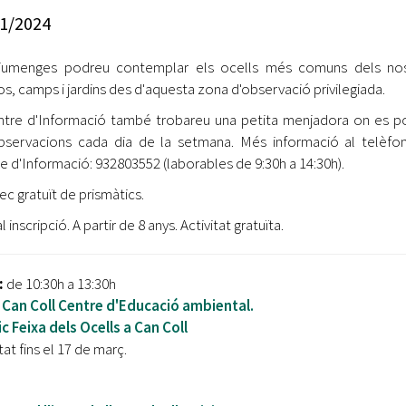
Oberta la convocatòria d'Ajuts per a l'autoocupació
1/2024
jove 2026
diumenges podreu contemplar els ocells més comuns dels nos
Cerdanyola opta a més de 5 milions d'euros del Pla de
Barris per transformar les Fontetes, Quatre Cantons i
s, camps i jardins des d'aquesta zona d'observació privilegiada.
l'entorn de l'avinguda Catalunya
ntre d'Informació també trobareu una petita menjadora on es 
bservacions cada dia de la setmana. Més informació al telèfo
El FIT presenta el cartell de la seva 16a edició i dona el
e d'Informació: 932803552 (laborables de 9:30h a 14:30h).
tret de sortida al festival
ec gratuït de prismàtics.
L’Ajuntament reparteix ulleres gratuïtes per veure
l'eclipsi solar
 inscripció. A partir de 8 anys. Activitat gratuïta.
:
de 10:30h a 13:30h
Can Coll Centre d'Educació ambiental.
ic Feixa dels Ocells a Can Coll
tat fins el 17 de març.