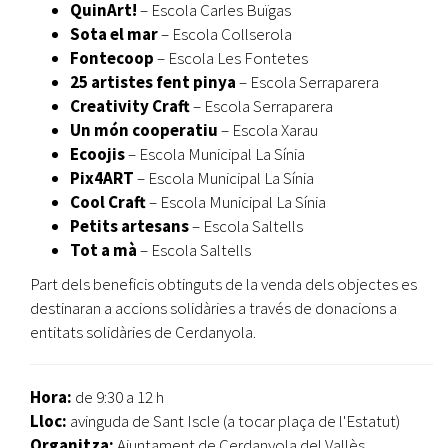
QuinArt!
– Escola Carles Buïgas
Sota el mar
– Escola Collserola
Fontecoop
– Escola Les Fontetes
25 artistes fent pinya
– Escola Serraparera
Creativity Craft
– Escola Serraparera
Un món cooperatiu
– Escola Xarau
Ecoojis
– Escola Municipal La Sínia
Pix4ART
– Escola Municipal La Sínia
Cool Craft
– Escola Municipal La Sínia
Petits artesans
– Escola Saltells
Tot a mà
– Escola Saltells
Part dels beneficis obtinguts de la venda dels objectes es
destinaran a accions solidàries a través de donacions a
entitats solidàries de Cerdanyola.
Hora:
de 9:30 a 12 h
Lloc:
avinguda de Sant Iscle (a tocar plaça de l'Estatut)
Organitza:
Ajuntament de Cerdanyola del Vallès