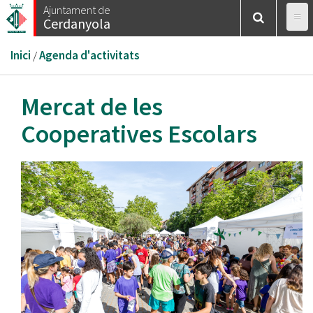
Vés
Ajuntament de
Cerdanyola
al
contingut
Esteu
Inici
/
Agenda d'activitats
aquí
Mercat de les
Cooperatives Escolars