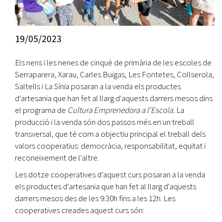
19/05/2023
Els nens i les nenes de cinquè de primària de les escoles de
Serraparera, Xarau, Carles Buïgas, Les Fontetes, Collserola,
Saltells i La Sínia posaran a la venda els productes
d'artesania que han fet al llarg d'aquests darrers mesos dins
el programa de
Cultura Emprenedora a l’Escola.
La
producció i la venda són dos passos més en un treball
transversal, que té com a objectiu principal el treball dels
valors cooperatius: democràcia, responsabilitat, equitat i
reconeixement de l'altre.
Les dotze cooperatives d’aquest curs posaran a la venda
els productes d'artesania que han fet al llarg d'aquests
darrers mesos des de les 9:30h fins a les 12h. Les
cooperatives creades aquest curs són: