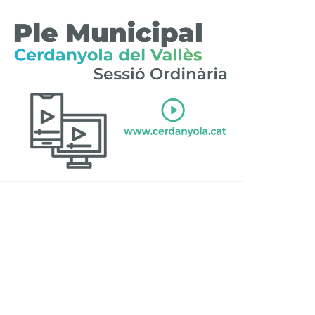
Ètica i Integritat
Entitats
Retiment de Comptes
Equipaments
Accés a Informació Pública
Mercats Municipals
Dades Obertes
Webs Municipals
Catàleg de Serveis i Tràmits