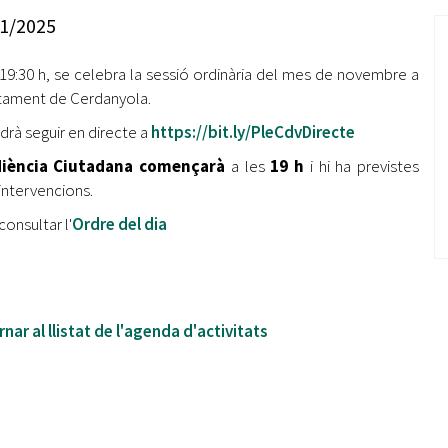
Oberta la convocatòria d'Ajuts per a l'autoocupació
1/2025
jove 2026
 19:30 h, se celebra la sessió ordinària del mes de novembre a
Cerdanyola opta a més de 5 milions d'euros del Pla de
Barris per transformar les Fontetes, Quatre Cantons i
ntament de Cerdanyola.
l'entorn de l'avinguda Catalunya
drà seguir en directe a
https://bit.ly/PleCdvDirecte
El FIT presenta el cartell de la seva 16a edició i dona el
iència Ciutadana començarà
a les
19 h
i hi ha previstes
tret de sortida al festival
intervencions.
consultar l'
Ordre del dia
L’Ajuntament reparteix ulleres gratuïtes per veure
l'eclipsi solar
nar al llistat de l'agenda d'activitats