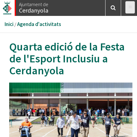
Vés
Ajuntament de
Cerdanyola
al
contingut
Esteu
Inici
/
Agenda d'activitats
aquí
Quarta edició de la Festa
de l'Esport Inclusiu a
Cerdanyola