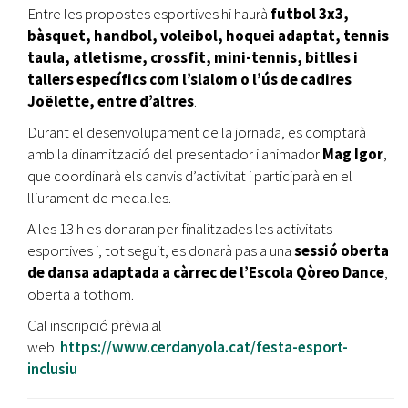
Entre les propostes esportives hi haurà
futbol 3x3,
bàsquet, handbol, voleibol, hoquei adaptat, tennis
taula, atletisme, crossfit, mini-tennis, bitlles i
tallers específics com l’slalom o l’ús de cadires
Joëlette, entre d’altres
.
Durant el desenvolupament de la jornada, es comptarà
amb la dinamització del presentador i animador
Mag Igor
,
que coordinarà els canvis d’activitat i participarà en el
lliurament de medalles.
A les 13 h es donaran per finalitzades les activitats
esportives i, tot seguit, es donarà pas a una
sessió oberta
de dansa adaptada a càrrec de l’Escola Qòreo Dance
,
oberta a tothom.
Cal inscripció prèvia al
web
https://www.cerdanyola.cat/festa-esport-
inclusiu