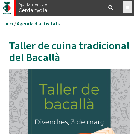
Vés
Ajuntament de
Cerdanyola
al
contingut
Esteu
Inici
/
Agenda d'activitats
aquí
Taller de cuina tradicional
del Bacallà