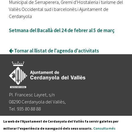
Municipal de Serraperera, Gremi d'Hostaleria i turisme del
Vallès Occidental sud i barcelonès i Ajuntament de
Cerdanyola
Setmana del Bacallà del 24 de febrer al 5 de març
Tornar al llistat de l'agenda d'activitats
Pl. Francesc Layret, s/n
08290 Cerdanyola del Vallès,
Tel. 935 80 88 88
Segueix-nos a:
La web de l'Ajuntament de Cerdanyola del Vallès fa servir galetes per
millorar l'experiència de navegació dels seus usuaris.
Consulta més