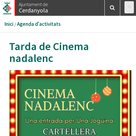
Vés
Ajuntament de
Cerdanyola
al
contingut
Esteu
Inici
/
Agenda d'activitats
aquí
Tarda de Cinema
nadalenc