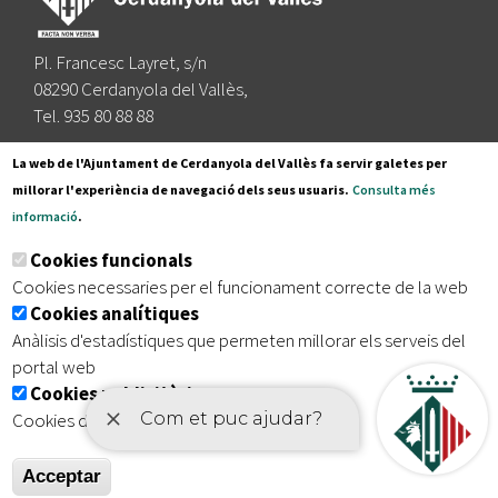
Pl. Francesc Layret, s/n
08290 Cerdanyola del Vallès,
Tel. 935 80 88 88
Segueix-nos a:
La web de l'Ajuntament de Cerdanyola del Vallès fa servir galetes per
millorar l'experiència de navegació dels seus usuaris.
Consulta més
informació
.
Subscriu-te al nostre butlletí
Cookies funcionals
Cookies necessaries per el funcionament correcte de la web
Cookies analítiques
|
|
|
Inici
Avís legal
Protecció de dades
Mapa del lloc
Anàlisis d'estadístiques que permeten millorar els serveis del
|
Accessibilitat
portal web
Cookies publicitàries
Cookies de tercers amb finalitat publicitària
Acceptar