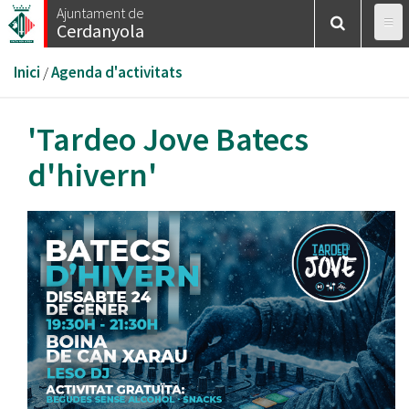
Vés
Ajuntament de
Cerdanyola
al
contingut
Esteu
Inici
/
Agenda d'activitats
aquí
'Tardeo Jove Batecs
d'hivern'