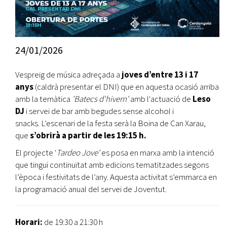
24/01/2026
Vespreig de música adreçada a
joves d’entre 13 i 17
anys
(caldrà presentar el DNI) que en aquesta ocasió arriba
amb la temàtica
'Batecs d'hivern'
amb l'actuació de
Leso
DJ
i servei de bar amb begudes sense alcohol i
snacks. L’escenari de la festa serà la Boina de Can Xarau,
que
s’obrirà a partir de les 19:15 h.
El projecte '
Tardeo Jove'
es posa en marxa amb la intenció
que tingui continuïtat amb edicions tematitzades segons
l’època i festivitats de l’any. Aquesta activitat s’emmarca en
la programació anual del servei de Joventut.
Horari:
de 19:30 a 21:30 h