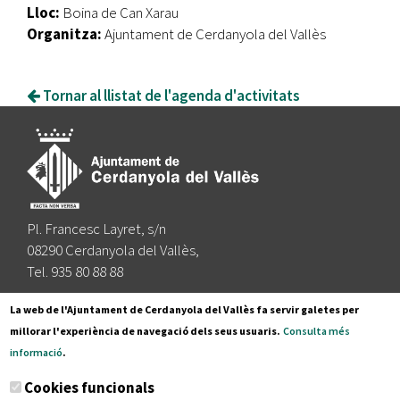
Lloc:
Boina de Can Xarau
Organitza:
Ajuntament de Cerdanyola del Vallès
Tornar al llistat de l'agenda d'activitats
Pl. Francesc Layret, s/n
08290 Cerdanyola del Vallès,
Tel. 935 80 88 88
Segueix-nos a:
La web de l'Ajuntament de Cerdanyola del Vallès fa servir galetes per
millorar l'experiència de navegació dels seus usuaris.
Consulta més
informació
.
Subscriu-te al nostre butlletí
Cookies funcionals