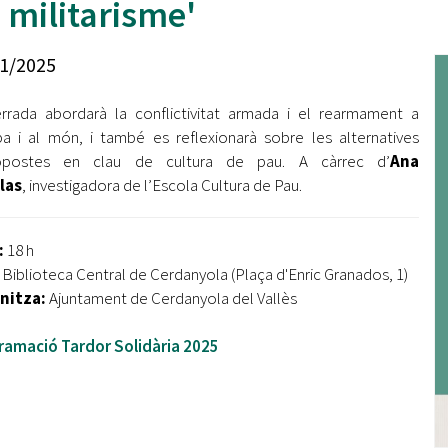
 militarisme'
Oberta la convocatòria d'Ajuts per a l'autoocupació
jove 2026
1/2025
Cerdanyola opta a més de 5 milions d'euros del Pla de
Barris per transformar les Fontetes, Quatre Cantons i
rrada abordarà la conflictivitat armada i el rearmament a
l'entorn de l'avinguda Catalunya
a i al món, i també es reflexionarà sobre les alternatives
opostes en clau de cultura de pau. A càrrec d’
El FIT presenta el cartell de la seva 16a edició i dona el
Ana
tret de sortida al festival
llas
, investigadora de l’Escola Cultura de Pau.
L’Ajuntament reparteix ulleres gratuïtes per veure
l'eclipsi solar
:
18 h
Biblioteca Central de Cerdanyola (Plaça d'Enric Granados, 1)
nitza:
Ajuntament de Cerdanyola del Vallès
ramació Tardor Solidària 2025