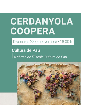
Ètica i Integritat
Entitats
Retiment de Comptes
Equipaments
Accés a Informació Pública
Mercats Municipals
Dades Obertes
Webs Municipals
Catàleg de Serveis i Tràmits