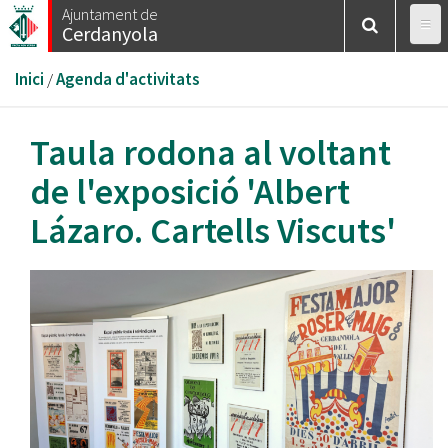
Vés
Ajuntament de
Cerdanyola
al
contingut
Esteu
Inici
/
Agenda d'activitats
aquí
Taula rodona al voltant
de l'exposició 'Albert
Lázaro. Cartells Viscuts'