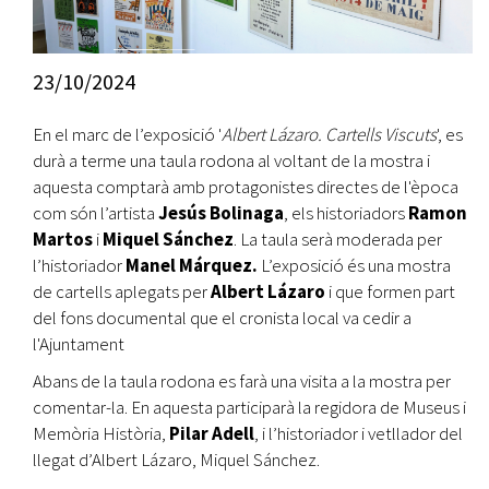
23/10/2024
En el marc de l’exposició '
Albert Lázaro. Cartells Viscuts
', es
durà a terme una taula rodona al voltant de la mostra i
aquesta comptarà amb protagonistes directes de l'època
com són l’artista
Jesús Bolinaga
, els historiadors
Ramon
Martos
i
Miquel Sánchez
. La taula serà moderada per
l’historiador
Manel Márquez.
L’exposició és una mostra
de cartells aplegats per
Albert Lázaro
i que formen part
del fons documental que el cronista local va cedir a
l'Ajuntament
Abans de la taula rodona es farà una visita a la mostra per
comentar-la. En aquesta participarà la regidora de Museus i
Memòria Història,
Pilar Adell
, i l’historiador i vetllador del
llegat d’Albert Lázaro, Miquel Sánchez.