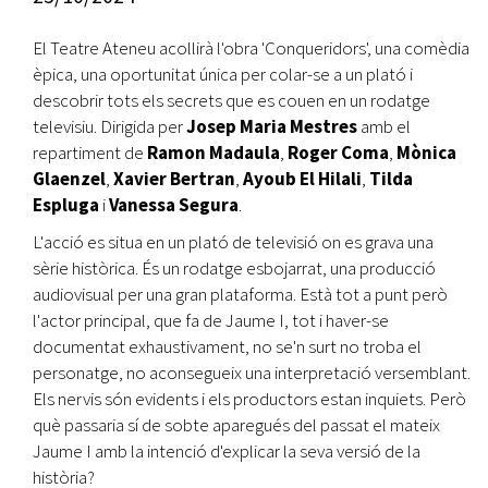
El Teatre Ateneu acollirà l'obra 'Conqueridors', una comèdia
èpica, una oportunitat única per colar-se a un plató i
descobrir tots els secrets que es couen en un rodatge
televisiu. Dirigida per
Josep Maria Mestres
amb el
repartiment de
Ramon Madaula
,
Roger Coma
,
Mònica
Glaenzel
,
Xavier Bertran
,
Ayoub El Hilali
,
Tilda
Espluga
i
Vanessa Segura
.
L'acció es situa en un plató de televisió on es grava una
sèrie històrica. És un rodatge esbojarrat, una producció
audiovisual per una gran plataforma. Està tot a punt però
l'actor principal, que fa de Jaume I, tot i haver-se
documentat exhaustivament, no se'n surt no troba el
personatge, no aconsegueix una interpretació versemblant.
Els nervis són evidents i els productors estan inquiets. Però
què passaria sí de sobte aparegués del passat el mateix
Jaume I amb la intenció d'explicar la seva versió de la
història?