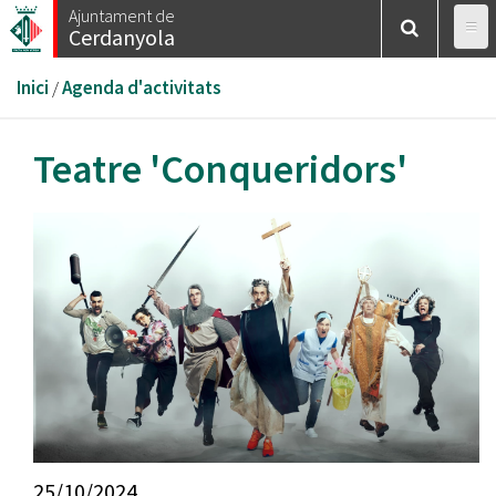
Vés
Ajuntament de
Cerdanyola
al
contingut
Esteu
Inici
/
Agenda d'activitats
aquí
Teatre 'Conqueridors'
25/10/2024