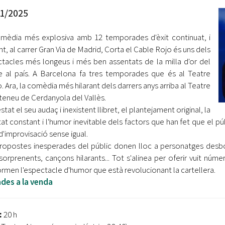
Oberta la convocatòria d'Ajuts per a l'autoocupació
1/2025
jove 2026
mèdia més explosiva amb 12 temporades d'èxit continuat, i
Cerdanyola opta a més de 5 milions d'euros del Pla de
Barris per transformar les Fontetes, Quatre Cantons i
t, al carrer Gran Via de Madrid, Corta el Cable Rojo és uns dels
l'entorn de l'avinguda Catalunya
tacles més longeus i més ben assentats de la milla d'or del
e al país. A Barcelona fa tres temporades que és al Teatre
El FIT presenta el cartell de la seva 16a edició i dona el
. Ara, la comèdia més hilarant dels darrers anys arriba al Teatre
tret de sortida al festival
Ateneu de Cerdanyola del Vallès.
tat el seu audaç i inexistent llibret, el plantejament original, la
L’Ajuntament reparteix ulleres gratuïtes per veure
at constant i l'humor inevitable dels factors que han fet que el púb
l'eclipsi solar
d'improvisació sense igual.
ropostes inesperades del públic donen lloc a personatges desboc
 sorprenents, cançons hilarants... Tot s'alinea per oferir vuit núm
rmen l'espectacle d'humor que està revolucionant la cartellera.
des a la venda
:
20 h