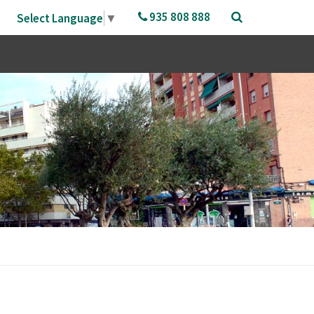
935 808 888
Select Language
▼
AL
GUIA DE LA CIUTAT
TREBALL
TRANSPARÈNCIA
Informació Institucional i
COMERÇ I MERCATS
Telèfons i Adreces
Organitzativa
PROMOCIÓ EMPRESARIAL
Farmàcies
Acció de Govern i Normativa
Gestió Econòmica
MOBILITAT
Transport Urbà
s
Contractes, Convenis i
URBANISME
Com Arribar-hi
Subvencions
Participació
ARXIU MUNICIPAL
Informació Geogràfica