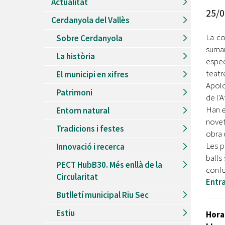
Actualitat
Recursos Humans
25/0
Cerdanyola del Vallès
Del
26/06/2026
al
30/08/2026
Patis oberts temporada d'estiu
La co
Sobre Cerdanyola
suman
Del
13/06/2026
al
08/09/2026
La història
Piscines d'estiu a Cerdanyola
espec
teatr
El municipi en xifres
Del
01/06/2026
al
30/09/2026
Apolo
Refugis climàtics a Cerdanyola
Patrimoni
de l'
Del
22/05/2026
al
06/09/2026
Han es
Entorn natural
Jocs d'aigua del Parc Cordelles
novet
Tradicions i festes
Del
01/07/2024
al
31/08/2026
obra 
Decorem! Conte 'La truita de nabius'
Les p
Innovació i recerca
balls
PECT HubB30. Més enllà de la
confo
Circularitat
Entra
Butlletí municipal Riu Sec
Estiu
Hora