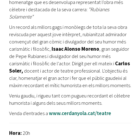
homenatge que es desenvolupa representat l'obra més
cèlebre i destacada de la seva carrera:
"Rubianes
Solamente"
Un record als millors gags i monòlegs de tota la seva obra
reviscuda per aquest jove intèrpret, rubianitzat admirador
convençut del gran còmic i divulgador del seu humor més
carismàtic i filosòfic,
Isaac Alonso Moreno
, gran seguidor
de Pepe Rubianes i divulgador del seu humor més
carismàtic i filosòfic de l'actor. Dirigit per ell mateix i
Carlos
Soler,
docent i actor de teatre professional. L'objectiu és
clar, homenatjar el gran actor i fer que el públic gaudeixi al
màxim recordant el mític humorista en els millors moments.
Veniu gaudiu, i rigueu tant com pugueu recordant el cèlebre
humorista i alguns dels seus millors moments.
Venda d'entrades a
www.cerdanyola.cat/teatre
Hora:
20h