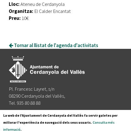
Lloc:
Ateneu de Cerdanyola
Organitza:
El Calder Encantat
Preu:
10€
Tornar al llistat de l'agenda d'activitats
Pl. Francesc Layret, s/n
08290 Cerdanyola del Vallès,
Tel. 935 80 88 88
Segueix-nos a:
La web de l'Ajuntament de Cerdanyola del Vallès fa servir galetes per
millorar l'experiència de navegació dels seus usuaris.
Consulta més
informació
.