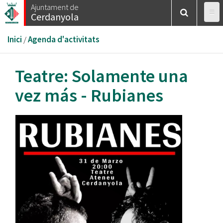
Vés
Ajuntament de
Cerdanyola
al
contingut
Esteu
Inici
/
Agenda d'activitats
aquí
Teatre: Solamente una
vez más - Rubianes