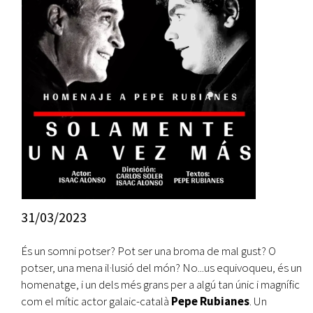
31/03/2023
És un somni potser? Pot ser una broma de mal gust? O
potser, una mena il·lusió del món? No...us equivoqueu, és un
homenatge, i un dels més grans per a algú tan únic i magnífic
com el mític actor galaic-català
Pepe Rubianes
. Un