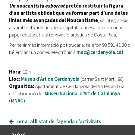
Un noucentista esborrat
pretén restituir la figura
d’un artista oblidat que va formar part d’una de les
línies més avançades del Noucentisme
, va integrar-se
als ambients artístics de la capital francesa i va exercir un
paper destacat a la renovació artística de Costa Rica.
Per tenir més informació pot trucar al telèfon 93 591 41 30 o
bé enviant un correu electrònic a
mac@cerdanyola.cat
Hora:
12 h
Lloc:
Museu d'Art de Cerdanyola
(carrer Sant Martí, 88)
Organitza:
Ajuntament de Cerdanyola del Vallès amb la
col·laboració del
Museu Nacional d'Art de Catalunya
(MNAC)
Tornar al llistat de l'agenda d'activitats