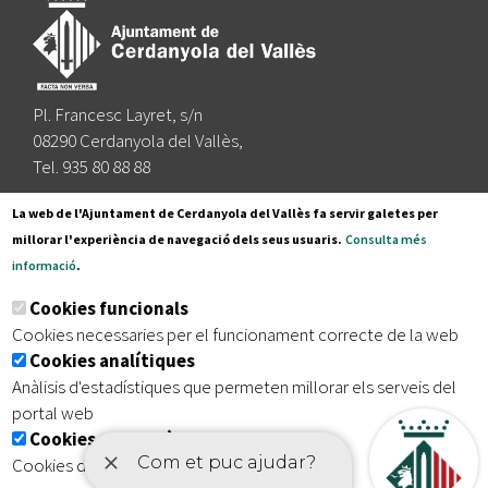
Pl. Francesc Layret, s/n
08290 Cerdanyola del Vallès,
Tel. 935 80 88 88
Segueix-nos a:
La web de l'Ajuntament de Cerdanyola del Vallès fa servir galetes per
millorar l'experiència de navegació dels seus usuaris.
Consulta més
informació
.
Subscriu-te al nostre butlletí
Cookies funcionals
Cookies necessaries per el funcionament correcte de la web
Cookies analítiques
|
|
|
Inici
Avís legal
Protecció de dades
Mapa del lloc
Anàlisis d'estadístiques que permeten millorar els serveis del
|
Accessibilitat
portal web
Cookies publicitàries
Cookies de tercers amb finalitat publicitària