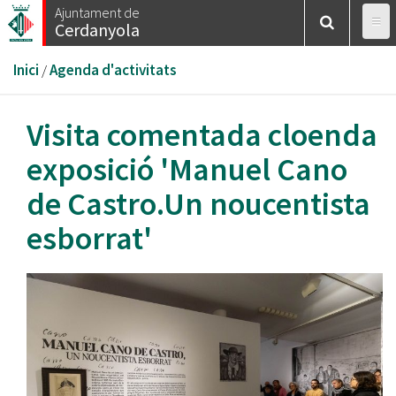
Vés
Ajuntament de
Cerdanyola
al
contingut
Esteu
Inici
/
Agenda d'activitats
aquí
Visita comentada cloenda
exposició 'Manuel Cano
de Castro.Un noucentista
esborrat'