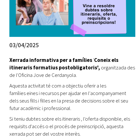
03/04/2025
Xerrada informativa per a famílies
'
Coneix els
itineraris formatius postobligatoris',
organitzada
des
de l'Oficina Jove de Cerdanyola.
Aquesta activitat té com a objectiu oferir a les
famílies
eines i recursos
per ajudar en l'acompanyament
dels seus fills i filles en la presa de decisions sobre el seu
futur acadèmic i professional.
Si teniu dubtes sobre els itineraris , l'oferta disponible, els
requisits d'accés o el procés de preinscripció, aquesta
xerrada pot ser del vostre interès.