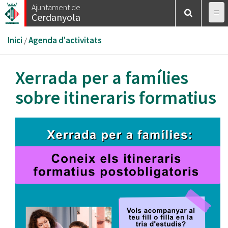
Vés
Ajuntament de
Cerdanyola
al
contingut
Esteu
Inici
/
Agenda d'activitats
aquí
Xerrada per a famílies
sobre itineraris formatius