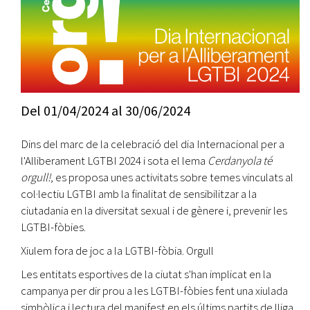
Del
01/04/2024
al
30/06/2024
Dins del marc de la celebració del dia Internacional per a
l'Alliberament LGTBI 2024 i sota el lema
Cerdanyola té
orgull!
, es proposa unes activitats sobre temes vinculats al
col·lectiu LGTBI amb la finalitat de sensibilitzar a la
ciutadania en la diversitat sexual i de gènere i, prevenir les
LGTBI-fòbies.
Xiulem fora de joc a la LGTBI-fòbia. Orgull
Les entitats esportives de la ciutat s'han implicat en la
campanya per dir prou a les LGTBI-fòbies fent una xiulada
simbòlica i lectura del manifest en els últims partits de lliga,