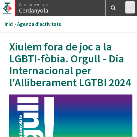
Vés
Ajuntament de
Cerdanyola
al
contingut
Esteu
Inici
/
Agenda d'activitats
aquí
Xiulem fora de joc a la
LGBTI-fòbia. Orgull - Dia
Internacional per
l'Alliberament LGTBI 2024