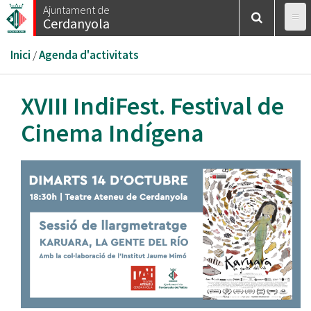
Vés
Ajuntament de
Cerdanyola
al
contingut
Esteu
Inici
/
Agenda d'activitats
aquí
XVIII IndiFest. Festival de
Cinema Indígena