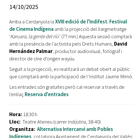
14/10/2025
Arriba a Cerdanyola la
XVIII edició de l'Indifest. Festival
de Cinema Indígena
amb la projecció del llargmetratge
'
Karuara, la gente del río'
. (77 min.) Aquesta sessió comptarà
amb la presència de l’activista pels Drets Humans,
David
Hernández Palmar
, productor audiovisual, fotògraf i
director de cine d’origen wayúu.
Seguit a la projecció, es realitzarà un debat obert al públic
que comptarà amb la participació de l’Institut Jaume Mimó.
Les entrades són gratuïtes però cal reservar a través de
l'enllaç
Reserva d'entrades
Hora:
18:30 h
Lloc:
Teatre Ateneu (carrer Indústria, 38-40)
Organitza:
Alternativa Intercanvi amb Pobles
Indígenes
,col·labora Ajuntament de Cerdanyola del Vallès