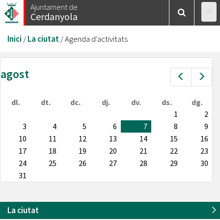
Vés
Ajuntament de
Cerdanyola
al
contingut
Esteu
Inici
/
La ciutat
/
Agenda d'activitats
aquí
agost
Prev
Nex
dl.
dt.
dc.
dj.
dv.
ds.
dg.
1
2
3
4
5
6
7
8
9
10
11
12
13
14
15
16
17
18
19
20
21
22
23
24
25
26
27
28
29
30
31
La ciutat