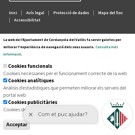
INFÀNCIA
|
|
|
Inici
Avís legal
Protecció de dades
Mapa del lloc
Transport Urbà
|
Accessibilitat
COMUNICACIÓ
Com Arribar-hi
ACCIÓ SOCIAL
La web de l'Ajuntament de Cerdanyola del Vallès fa servir galetes per
millorar l'experiència de navegació dels seus usuaris.
Consulta més
Informació Geogràfica
informació
.
HABITATGE
Cookies funcionals
Entitats
Cookies necessaries per el funcionament correcte de la web
CULTURA
Cookies analítiques
Anàlisis d'estadístiques que permeten millorar els serveis del
Equipaments
portal web
ESPORTS
Cookies publicitàries
Mercats Municipals
Cookies de tercers amb finalitat publicitària
EDUCACIÓ
Acceptar
Webs Municipals
TREBALL