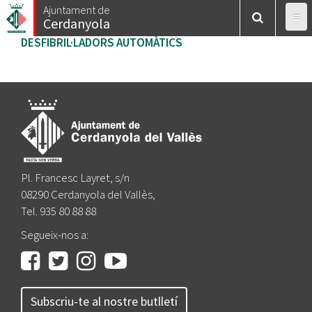
Vés
Ajuntament de
Cerdanyola
al
AJUNTAMENT
contingut
DESFIBRIL·LADORS AUTOMÀTICS
SERVEIS
ESTRUCTURA ORGANITZATIVA
LA CIUTAT
PARTICIPACIÓ CIUTADANA
ACCIÓ DE GOVERN
TRÀMITS
GUIA DE LA CIUTAT
ATENCIÓ A LA CIUTADANIA
CONTACTE
INFORMACIÓ MUNICIPAL
Pl. Francesc Layret, s/n
AGENDA
INFORMACIÓ AL CONSUMIDOR
08290 Cerdanyola del Vallès,
TRANSPARÈNCIA
Tel. 935 80 88 88
ACTUALITAT
TURISME
Segueix-nos a:
Telèfons i Adreces
JOVENTUT
Subscriu-te al nostre butlletí
Farmàcies